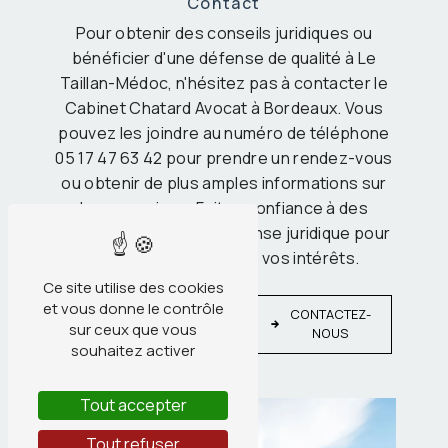
Contact
Pour obtenir des conseils juridiques ou
bénéficier d'une défense de qualité à Le
Taillan-Médoc, n'hésitez pas à contacter le
Cabinet Chatard Avocat à Bordeaux. Vous
pouvez les joindre au numéro de téléphone
05 17 47 63 42 pour prendre un rendez-vous
ou obtenir de plus amples informations sur
leurs services. Faites confiance à des
professionnels de la défense juridique pour
protéger vos droits et vos intérêts.
Ce site utilise des cookies
EN
et vous donne le contrôle
CONTACTEZ-
SAVOIR
sur ceux que vous
NOUS
PLUS
souhaitez activer
Tout accepter
Tout refuser