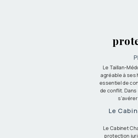
prot
P
Le Taillan-Méd
agréable à ses h
essentiel de con
de conflit. Dans
s'avérer
Le Cabin
Le Cabinet Cha
protection jur