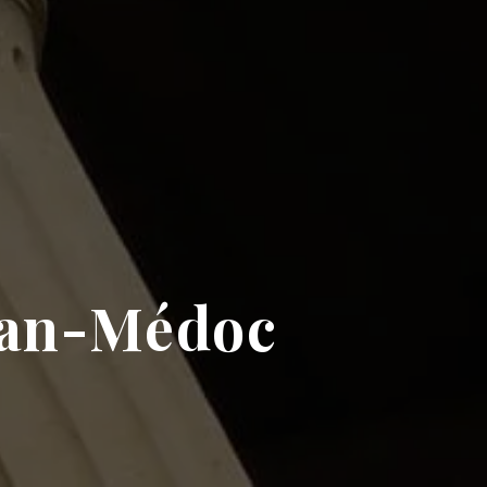
llan-Médoc