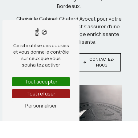
Bordeaux.
Choisir le Cabinet Chatard Avocat pour votre
formation à Arcachon, c'est s'assurer d'une
expérience d'apprentissage enrichissante
et professionnalisante.
Ce site utilise des cookies
et vous donne le contrôle
EN
sur ceux que vous
CONTACTEZ-
SAVOIR
souhaitez activer
NOUS
PLUS
Tout accepter
Tout refuser
Personnaliser