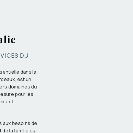
alie
RVICES DU
sentielle dans la
ordeaux, est un
ivers domaines du
mesure pour les
sement.
s aux besoins de
 de la famille ou