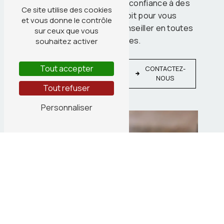
éviter tout conflit. Faites confiance à des
Ce site utilise des cookies
professionnels du droit pour vous
et vous donne le contrôle
accompagner et vous conseiller en toutes
sur ceux que vous
circonstances.
souhaitez activer
EN
Tout accepter
CONTACTEZ-
SAVOIR
NOUS
PLUS
Tout refuser
Personnaliser