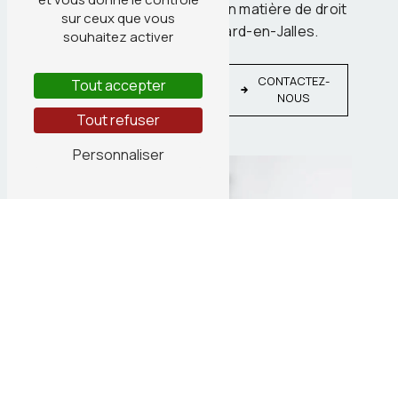
optimale de vos intérêts en matière de droit
sur ceux que vous
du travail à Saint-Médard-en-Jalles.
souhaitez activer
EN
CONTACTEZ-
Tout accepter
SAVOIR
NOUS
PLUS
Tout refuser
Personnaliser