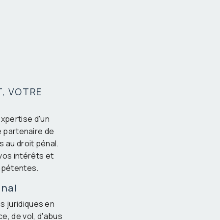
T, VOTRE
expertise d'un
e partenaire de
 au droit pénal.
os intérêts et
ompétentes.
énal
 juridiques en
e, de vol, d'abus