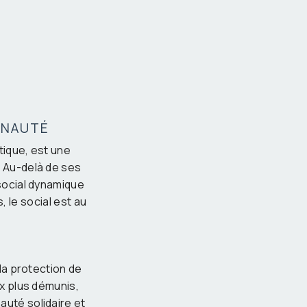
MUNAUTÉ
tique, est une
. Au-delà de ses
 social dynamique
, le social est au
 la protection de
ux plus démunis,
uté solidaire et