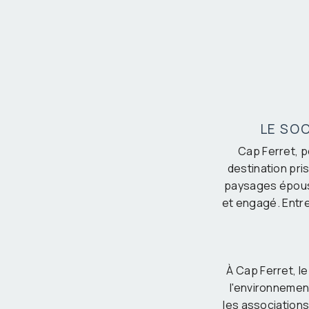
LE SOC
Cap Ferret, p
destination pri
paysages épousto
et engagé. Entre 
À Cap Ferret, le
l'environnement
les association