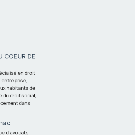
U COEUR DE
cialisé en droit
 entreprise,
ux habitants de
du droit social,
cacement dans
gnac
ipe d'avocats