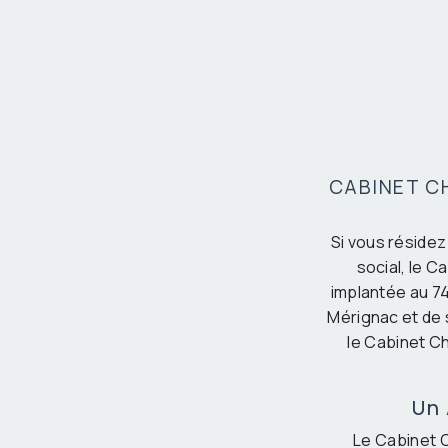
CABINET C
Si vous résidez
social, le 
implantée au 7
Mérignac et de 
le Cabinet C
Un 
Le Cabinet C