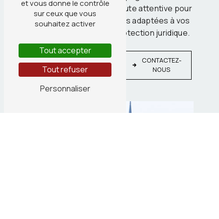
et vous donne le contrôle
personnalisé et d'une écoute attentive pour
sur ceux que vous
vous garantir des solutions adaptées à vos
souhaitez activer
besoins en matière de protection juridique.
Tout accepter
EN
CONTACTEZ-
SAVOIR
Tout refuser
NOUS
PLUS
Personnaliser