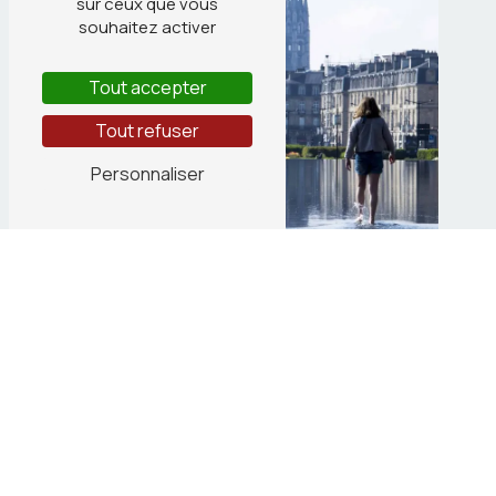
sur ceux que vous
souhaitez activer
Tout accepter
Tout refuser
Personnaliser
74